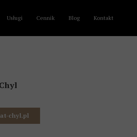
Usługi
Cennik
Blog
Kontakt
atynia
Dyżur dla zatrz
orzelec
 Chyl
t-chyl.pl