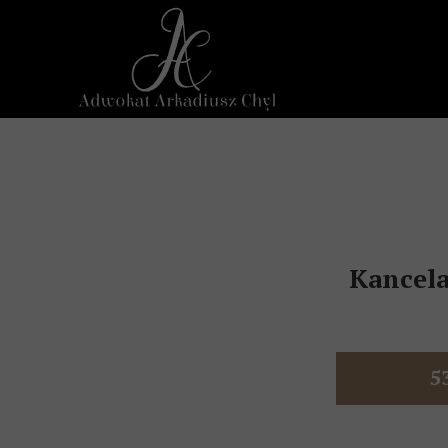
Kancel
5