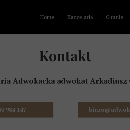
Home
Kancelaria
O mnie
Kancelaria Adwokacka Bog
Kancelaria Adwokacka Zg
Kontakt
aria Adwokacka adwokat
Arkadiusz
30 984 147
biuro@adwoka