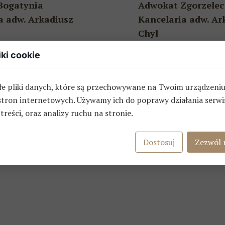
Bogatynia
Adwokat Zgorzelec
a adw. Arkadiusz
Kancelaria adw. Ar
Chyl
iki cookie
yńskiego 4C
ul. Armii Krajowej 13
gatynia
59-900 Zgorzelec
łe pliki danych, które są przechowywane na Twoim urządzeni
jście z tyłu budynku
I piętro wejście z ty
stron internetowych. Używamy ich do poprawy działania serwi
 treści, oraz analizy ruchu na stronie.
Dostosuj
Zezwól 