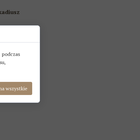
kadiusz
u podczas
łu budynku
su,
na wszystkie