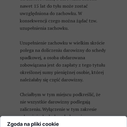
nawet 15 lat do tyłu może zostać
uwzględniona do zachowku. W
konsekwencji czego można żądać tzw.
uzupełnienia zachowku.
Uzupełnienie zachowku w wielkim skrócie
polega na doliczeniu darowizny do schedy
spadkowej, a osoba obdarowana
zobowiązana jest do zapłaty z tego tytułu
określonej sumy pieniężnej osobie, której
należałaby się część darowizny.
Chciałbym w tym miejscu podkreślić, że
nie wszystkie darowizny podlegają
zaliczeniu. Wyłączenie w tym zakresie
odnosi się do drobnych darowizn
przyjętych w danych zwyczajowo
Zgoda na pliki cookie