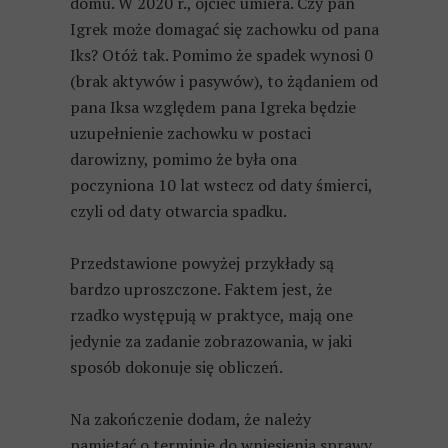
domu. W 2020 r., ojciec umiera. Czy pan
Igrek może domagać się zachowku od pana
Iks? Otóż tak. Pomimo że spadek wynosi 0
(brak aktywów i pasywów), to żądaniem od
pana Iksa względem pana Igreka będzie
uzupełnienie zachowku w postaci
darowizny, pomimo że była ona
poczyniona 10 lat wstecz od daty śmierci,
czyli od daty otwarcia spadku.
Przedstawione powyżej przykłady są
bardzo uproszczone. Faktem jest, że
rzadko występują w praktyce, mają one
jedynie za zadanie zobrazowania, w jaki
sposób dokonuje się obliczeń.
Na zakończenie dodam, że należy
pamiętać o terminie do wniesienia sprawy