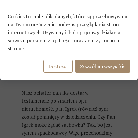
stosunkach. Mam tutaj na myśli, np.
prezenty jakie otrzymujemy na urodziny.
Cookies to małe pliki danych, które są przechowywane
na Twoim urządzeniu podczas przeglądania stron
Kolejno, co tyczy się darowizny, nie ma
internetowych. Używamy ich do poprawy działania
znaczenia czy uległa ona zniszczeniu lub
serwisu, personalizacji treści, oraz analizy ruchu na
zużyciu. Jeżeli jesteśmy w stanie wykazać,
stronie.
że taka miała miejsce również należy ją
doliczyć.
Dostosuj
Zezwól na wszystkie
Teraz przejdźmy do przykładu:
Nasz bohater pan Iks dostał w
testamencie po zmarłym ojcu
nieruchomość, pan Igrek (również syn)
został pominięty w dziedziczeniu. Czy Pan
Igrek może żądać zachowku? Tak, bo jest
synem spadkodawcy. Więc przechodzimy