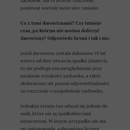
zachowek. Ma to istotne znaczenie,
ponieważ wartość może ulec zmianie.
Co z tymi darowiznami? Czy istnieje
czas, po którym nie można doliczyć
darowizny? Odpowiedz brzmi i tak i nie.
Jeżeli darowizna została dokonana 10 lat
wstecz od daty otwarcia spadku (śmierci),
to nie podlega ona uwzględnieniu przy
ustalaniu wysokości zachowku, a także
obdarowany nie ponosi odpowiedzialności
za roszczenie o uzupełnienie zachowku.
Jednakże termin ten odnosi się jedynie do
osób, które nie są spadkobiercami
ustawowymi. W innym przypadku nie ma
on zastosowania, a darowizna liczona